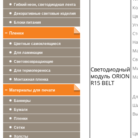
Гибкий неон, светодиодная лента
Ко
Декоративные световые изделия
Цв
Блоки питания
Уг
Ст
Пленки
На
Цветные самоклеящиеся
Ма
Для ламинации
Св
Световозвращающие
Ми
Светодиодный
Для термопереноса
модуль ORION
Ма
Монтажная пленка
R15 BELT
Материалы для печати
Дл
Баннеры
Ш
Бумаги
Вы
Пленки
Сетки
Цв
Холсты