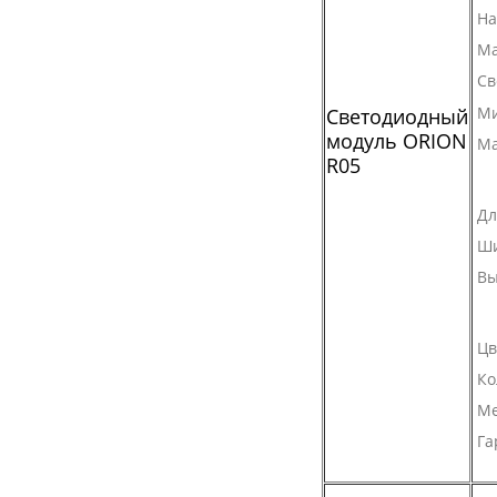
На
Ма
Св
Ми
Светодиодный
модуль ORION
Ма
R05
Дл
Ш
Вы
Цв
Ко
Ме
Га