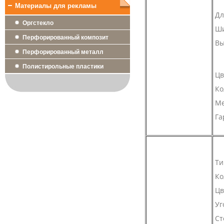
Материалы для рекламы
Дл
Оргстекло
Ш
Перфорированный композит
Вы
Перфорированный металл
Полистирольные пластики
Цв
Ко
Ме
Га
Ти
Ко
Цв
Уг
Ст