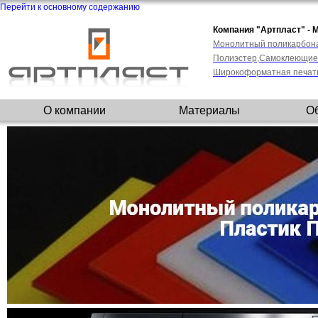
Перейти к основному содержанию
Компания "Артпласт" - 
Монолитный поликарбона
Полиэстер,
Самоклеющиес
Широкоформатная печат
О компании
Материалы
О