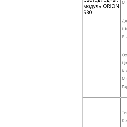
Ма
модуль ORION
S30
Дл
Ш
Вы
Ох
Цв
Ко
Ме
Га
Ти
Ко