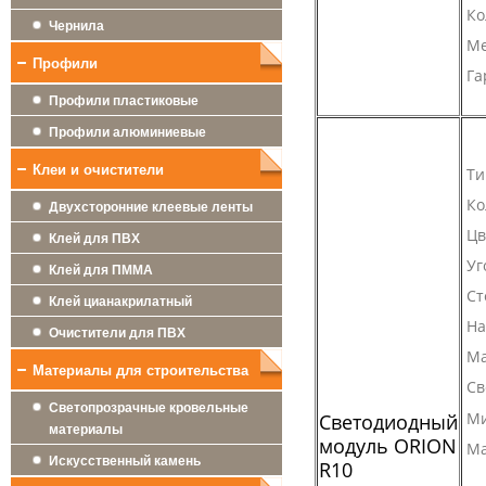
Ко
Чернила
Ме
Профили
Га
Профили пластиковые
Профили алюминиевые
Клеи и очистители
Ти
Ко
Двухсторонние клеевые ленты
Цв
Клей для ПВХ
Уг
Клей для ПММА
Ст
Клей цианакрилатный
На
Очистители для ПВХ
Ма
Материалы для строительства
Св
Светопрозрачные кровельные
Ми
Светодиодный
материалы
модуль ORION
Ма
Искусственный камень
R10