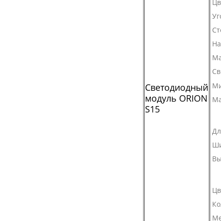
Цв
Уг
Ст
На
Ма
Св
Ми
Светодиодный
модуль ORION
Ма
S15
Дл
Ш
Вы
Цв
Ко
Ме