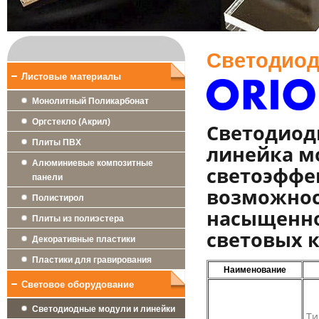
Светодиод
Листовые материалы
Монолитный Поликарбонат
Оргстекло (Акрил)
Светодиод
Плиты ПВХ
линейка м
Алюминиевые композитные
светоэффе
панели
возможнос
Полистирол
насыщенно
Плиты из полиэстера
световых к
Декоративные пластики
Пластики для гравирования
Наименование
Световое оборудование
Светодиодные модули и линейки
Ти