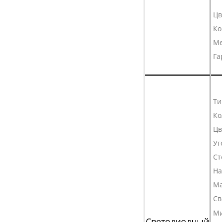
Цв
Ко
Ме
Га
Ти
Ко
Цв
Уг
Ст
На
Ма
Св
Ми
Светодиодный