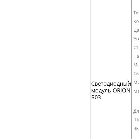
Ти
Ко
Цв
Уг
Ст
На
Ма
Св
Ми
Светодиодный
модуль ORION
Ма
R03
Дл
Ш
Вы